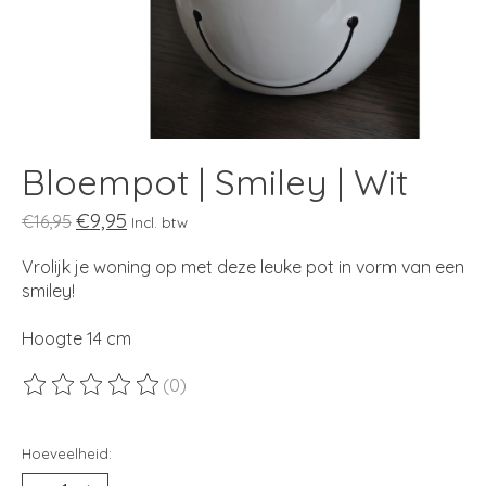
Bloempot | Smiley | Wit
€9,95
€16,95
Incl. btw
Vrolijk je woning op met deze leuke pot in vorm van een
smiley!
Hoogte 14 cm
(0)
De beoordeling van dit product is
0
van de 5
Hoeveelheid: