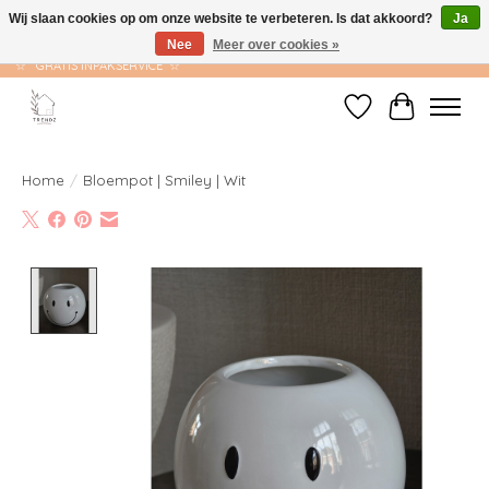
Wij slaan cookies op om onze website te verbeteren. Is dat akkoord?
Ja
Nee
Meer over cookies »
☆ GRATIS VERZENDING VANAF €75 ☆ VERZONDEN BINNEN 1-2 WERKDAGEN
☆ GRATIS INPAKSERVICE ☆
Verlanglijst
Winkelwag
Home
/
Bloempot | Smiley | Wit
Product image slideshow Items