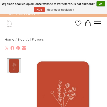
Wij slaan cookies op om onze website te verbeteren. Is dat akkoord?
Ja
Nee
Meer over cookies »
☆ GRATIS VERZENDING VANAF €75 ☆ VERZONDEN BINNEN 1-2 WERKDAGEN
☆ GRATIS INPAKSERVICE ☆
Verlanglijst
Winkelwag
Home
/
Kaartje | Flowers
Product image slideshow Items