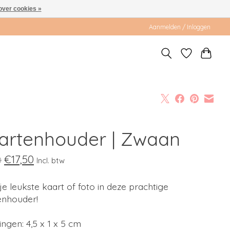
over cookies »
Aanmelden / Inloggen
artenhouder | Zwaan
€17,50
0
Incl. btw
e leukste kaart of foto in deze prachtige
enhouder!
ngen: 4,5 x 1 x 5 cm