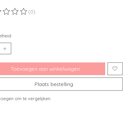
(0)
ordeling van dit product is
0
van de 5
lheid:
Toevoegen aan winkelwagen
Plaats bestelling
oegen om te vergelijken