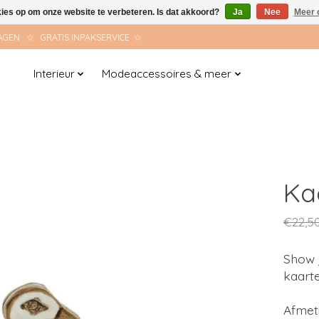
kies op om onze website te verbeteren. Is dat akkoord?
Ja
Nee
Meer 
AGEN ☆ GRATIS INPAKSERVICE ☆
Interieur
Modeaccessoires & meer
Ka
€22,5
Show j
kaart
Afmeti