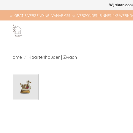
Wij slaan coo
☆ GRATIS VERZENDING VANAF €75 ☆ VERZONDEN BINNEN 1-2 WERKD
Home
/
Kaartenhouder | Zwaan
Product image slideshow Items