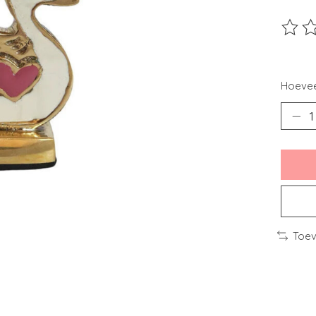
De beo
Hoevee
Toev