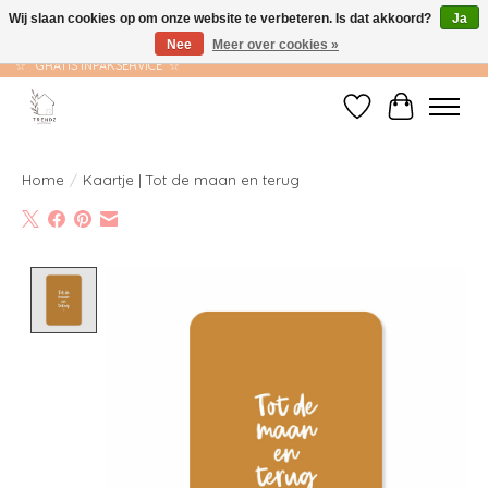
Wij slaan cookies op om onze website te verbeteren. Is dat akkoord?
Ja
Nee
Meer over cookies »
☆ GRATIS VERZENDING VANAF €75 ☆ VERZONDEN BINNEN 1-2 WERKDAGEN
☆ GRATIS INPAKSERVICE ☆
Verlanglijst
Winkelwag
Home
/
Kaartje | Tot de maan en terug
Product image slideshow Items