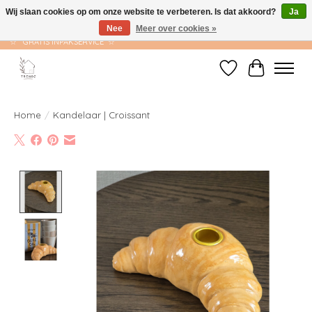
Wij slaan cookies op om onze website te verbeteren. Is dat akkoord?
Ja
Nee
Meer over cookies »
☆ GRATIS VERZENDING VANAF €75 ☆ VERZONDEN BINNEN 1-2 WERKDAGEN
☆ GRATIS INPAKSERVICE ☆
Verlanglijst
Winkelwag
Home
/
Kandelaar | Croissant
Product image slideshow Items