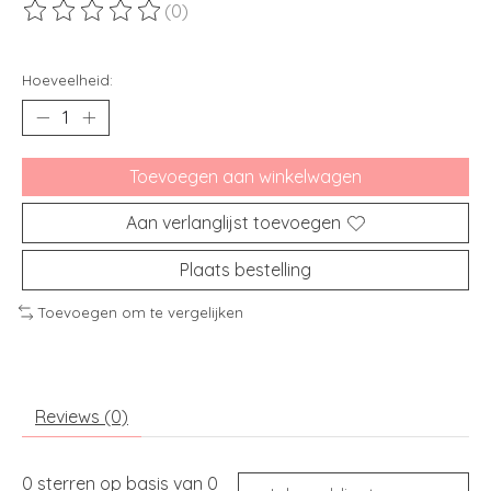
(0)
De beoordeling van dit product is
0
van de 5
Hoeveelheid:
Toevoegen aan winkelwagen
Aan verlanglijst toevoegen
Plaats bestelling
Toevoegen om te vergelijken
Reviews (0)
0
sterren op basis van
0