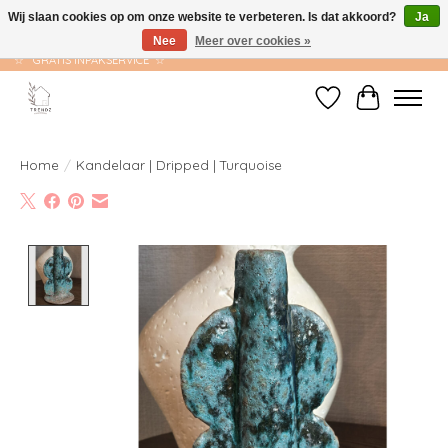
Wij slaan cookies op om onze website te verbeteren. Is dat akkoord?
Ja
Nee
Meer over cookies »
☆ GRATIS VERZENDING VANAF €75 ☆ VERZONDEN BINNEN 1-2 WERKDAGEN
☆ GRATIS INPAKSERVICE ☆
Verlanglijst
Winkelwag
Home
/
Kandelaar | Dripped | Turquoise
Product image slideshow Items