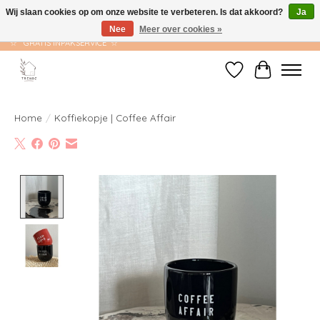
Wij slaan cookies op om onze website te verbeteren. Is dat akkoord?
Ja
Nee
Meer over cookies »
☆ GRATIS VERZENDING VANAF €75 ☆ VERZONDEN BINNEN 1-2 WERKDAGEN
☆ GRATIS INPAKSERVICE ☆
Verlanglijst
Winkelwag
Home
/
Koffiekopje | Coffee Affair
Product image slideshow Items