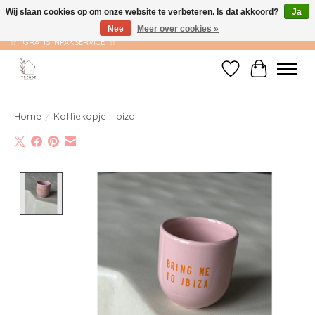
Wij slaan cookies op om onze website te verbeteren. Is dat akkoord?
Ja
Nee
Meer over cookies »
☆ GRATIS VERZENDING VANAF €75 ☆ VERZONDEN BINNEN 1-2 WERKDAGEN
☆ GRATIS INPAKSERVICE ☆
Verlanglijst
Winkelwag
Home
/
Koffiekopje | Ibiza
Product image slideshow Items