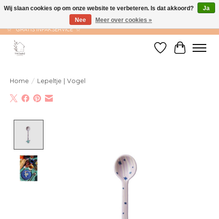
Wij slaan cookies op om onze website te verbeteren. Is dat akkoord?
Ja
Nee
Meer over cookies »
☆ GRATIS VERZENDING VANAF €75 ☆ VERZONDEN BINNEN 1-2 WERKDAGEN
☆ GRATIS INPAKSERVICE ☆
Verlanglijst
Winkelwag
Home
/
Lepeltje | Vogel
Product image slideshow Items