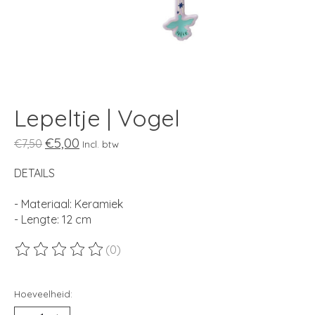
Lepeltje | Vogel
€5,00
€7,50
Incl. btw
DETAILS
- Materiaal: Keramiek
- Lengte: 12 cm
(0)
De beoordeling van dit product is
0
van de 5
Hoeveelheid: