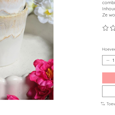
combi
Inhoud
Ze wo
De beo
Hoevee
Toev