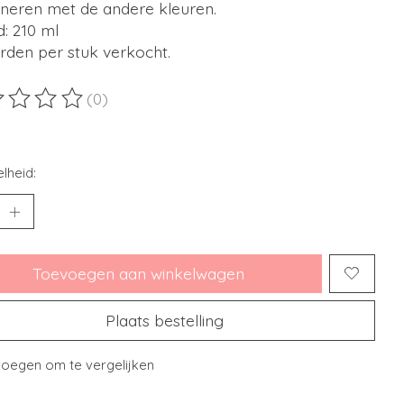
neren met de andere kleuren.
: 210 ml
rden per stuk verkocht.
(0)
ordeling van dit product is
0
van de 5
lheid:
Toevoegen aan winkelwagen
Plaats bestelling
oegen om te vergelijken