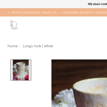
Wij slaan coo
☆ GRATIS VERZENDING VANAF €75 ☆ VERZONDEN BINNEN 1-2 WERKD
Home
/
Lungo mok | White
Product image slideshow Items