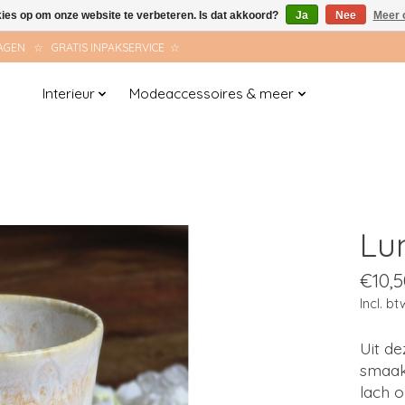
kies op om onze website te verbeteren. Is dat akkoord?
Ja
Nee
Meer 
AGEN ☆ GRATIS INPAKSERVICE ☆
Interieur
Modeaccessoires & meer
Lu
€10,5
Incl. bt
Uit d
smaakt
lach o