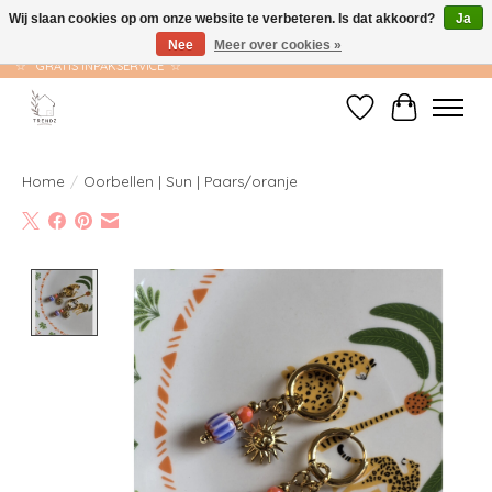
Wij slaan cookies op om onze website te verbeteren. Is dat akkoord?
Ja
Nee
Meer over cookies »
☆ GRATIS VERZENDING VANAF €75 ☆ VERZONDEN BINNEN 1-2 WERKDAGEN
☆ GRATIS INPAKSERVICE ☆
Verlanglijst
Winkelwag
Home
/
Oorbellen | Sun | Paars/oranje
Product image slideshow Items