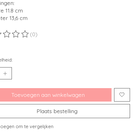
ingen:
e 11.8 cm
ter 13,6 cm
(0)
ordeling van dit product is
0
van de 5
lheid:
Toevoegen aan winkelwagen
Plaats bestelling
oegen om te vergelijken