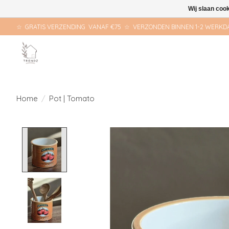
Wij slaan coo
☆ GRATIS VERZENDING VANAF €75 ☆ VERZONDEN BINNEN 1-2 WERKD
Home
/
Pot | Tomato
Product image slideshow Items