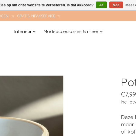
kies op om onze website te verbeteren. Is dat akkoord?
Ja
Nee
Meer 
AGEN ☆ GRATIS INPAKSERVICE ☆
Interieur
Modeaccessoires & meer
Po
€7,99
Incl. bt
Deze l
maar 
of kof