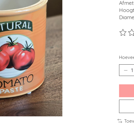
Afmet
Hoogt
Diame
De beo
Hoevee
Toev