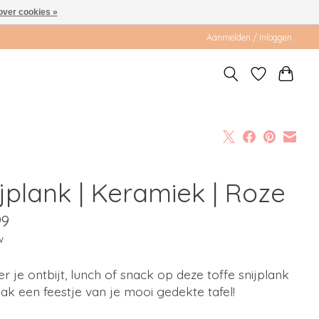
over cookies »
Aanmelden / Inloggen
ijplank | Keramiek | Roze
99
w
r je ontbijt, lunch of snack op deze toffe snijplank
k een feestje van je mooi gedekte tafel!