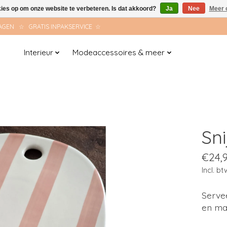
kies op om onze website te verbeteren. Is dat akkoord?
Ja
Nee
Meer 
AGEN ☆ GRATIS INPAKSERVICE ☆
Interieur
Modeaccessoires & meer
Sn
€24,
Incl. bt
Servee
en maa