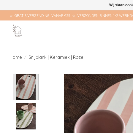
Wij slaan coo
☆ GRATIS VERZENDING VANAF €75 ☆ VERZONDEN BINNEN 1-2 WERKD
Home
/
Snijplank | Keramiek | Roze
Product image slideshow Items