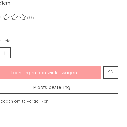
x1cm
(0)
ordeling van dit product is
0
van de 5
lheid:
Toevoegen aan winkelwagen
Plaats bestelling
oegen om te vergelijken