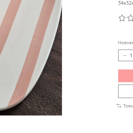
34x32
De beo
Hoevee
Toev