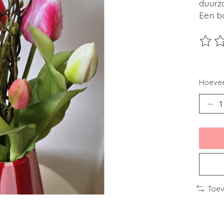
duurz
Een bo
De beo
Hoevee
Toev