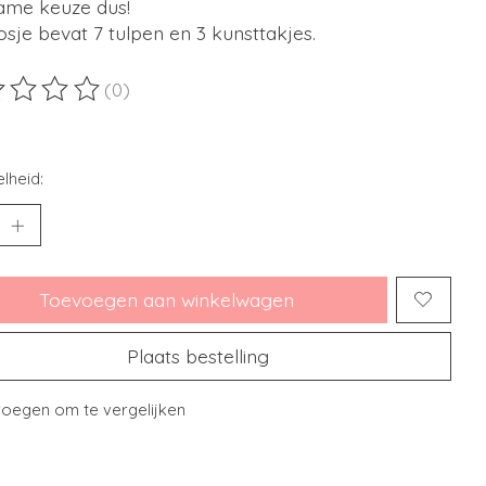
ame keuze dus!
sje bevat 7 tulpen en 3 kunsttakjes.
(0)
ordeling van dit product is
0
van de 5
lheid:
Toevoegen aan winkelwagen
Plaats bestelling
oegen om te vergelijken