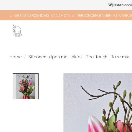
Wij slaan coo
☆ GRATIS VERZENDING VANAF €75 ☆ VERZONDEN BINNEN 1-2 WERKD
Home
/
Siliconen tulpen met takjes | Real touch | Roze mix
Product image slideshow Items