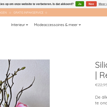
kies op om onze website te verbeteren. Is dat akkoord?
Ja
Nee
Meer 
AGEN ☆ GRATIS INPAKSERVICE ☆
Interieur
Modeaccessoires & meer
Sil
| R
€22,9
De áll
te ond