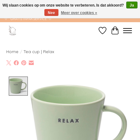
Wij slaan cookies op om onze website te verbeteren. Is dat akkoord?
Ja
Nee
Meer over cookies »
☆ GRATIS VERZENDING VANAF €75 ☆ VERZONDEN BINNEN 1-2 WERKDAGEN
☆ GRATIS INPAKSERVICE ☆
Verlanglijst
Winkelwag
Home
/
Tea cup | Relax
Product image slideshow Items