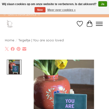
Wij slaan cookies op om onze website te verbeteren. Is dat akkoord?
Ja
Nee
Meer over cookies »
☆ GRATIS VERZENDING VANAF €75 ☆ VERZONDEN BINNEN 1-2 WERKDAGEN
☆ GRATIS INPAKSERVICE ☆
Verlanglijst
Winkelwag
Home
/
Tegeltje | You are sooo loved
Product image slideshow Items