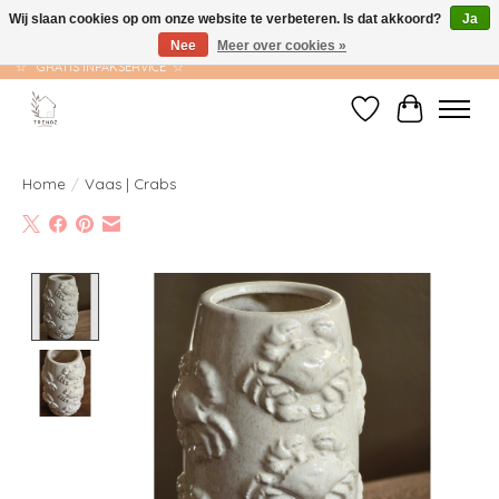
Wij slaan cookies op om onze website te verbeteren. Is dat akkoord?
Ja
Nee
Meer over cookies »
☆ GRATIS VERZENDING VANAF €75 ☆ VERZONDEN BINNEN 1-2 WERKDAGEN
☆ GRATIS INPAKSERVICE ☆
Verlanglijst
Winkelwag
Home
/
Vaas | Crabs
Product image slideshow Items