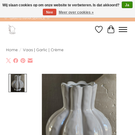
Wij slaan cookies op om onze website te verbeteren. Is dat akkoord?
Ja
Nee
Meer over cookies »
☆ GRATIS VERZENDING VANAF €75 ☆ VERZONDEN BINNEN 1-2 WERKDAGEN
☆ GRATIS INPAKSERVICE ☆
Verlanglijst
Winkelwag
Home
/
Vaas | Garlic | Crème
Product image slideshow Items